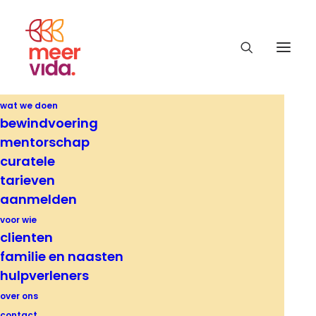
wat we doen
bewindvoering
Laats bijgewerkt op 03 april 2025
mentorschap
curatele
Cookies
tarieven
aanmelden
voor wie
ontdek meer
clienten
familie en naasten
hulpverleners
over ons
contact