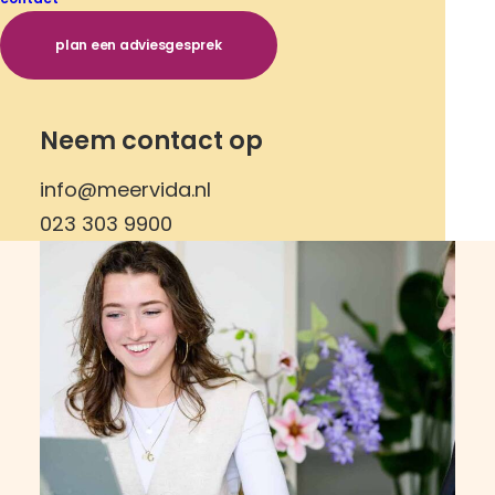
bellen naar
023-3039900
of te mailen
naar
info@meervida.nl
.
plan een adviesgesprek
ontdek meer
Neem contact op
info@meervida.nl
023 303 9900